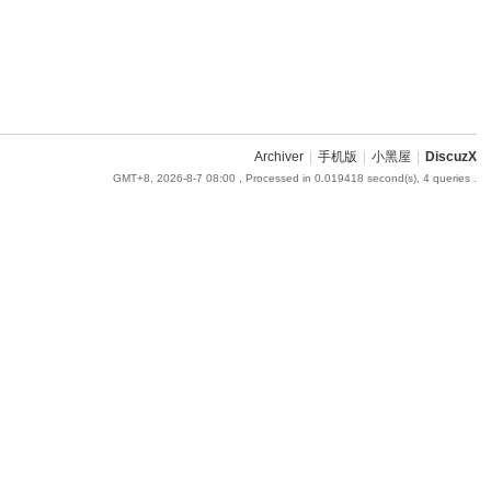
Archiver
|
手机版
|
小黑屋
|
DiscuzX
GMT+8, 2026-8-7 08:00
, Processed in 0.019418 second(s), 4 queries .