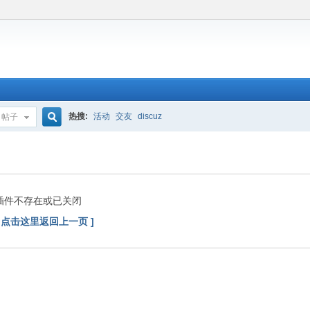
热搜:
活动
交友
discuz
帖子
搜
索
插件不存在或已关闭
[ 点击这里返回上一页 ]