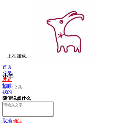
正在加载...
首页
分类
小羊
发布
招聘
发布：2 条
我的
随便说点什么
取消
确定