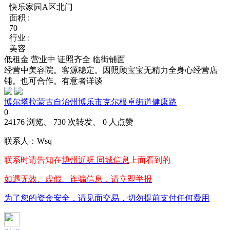
快乐家园A区北门
面积 :
70
行业 :
美容
低租金
营业中
证照齐全
临街铺面
经营中美容院。客源稳定。因照顾宝宝无精力全身心经营店
铺。也可合作。有意者详谈
博尔塔拉蒙古自治州博乐市克尔根卓街道健康路
0
24176 浏览、 730 次转发、 0 人点赞
联系人：Wsq
联系时请告知在
博州近呀 同城信息
上面看到的
如遇无效、虚假、诈骗信息，请立即举报
为了您的资金安全，请见面交易，切勿提前支付任何费用