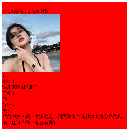
商铺转让
07-20 发布，24176浏览
Wsq
地址 :
快乐家园A区北门
面积 :
70
行业 :
美容
经营中美容院。客源稳定。因照顾宝宝无精力全身心经营店
铺。也可合作。有意者详谈
低租金
营业中
证照齐全
临街铺面