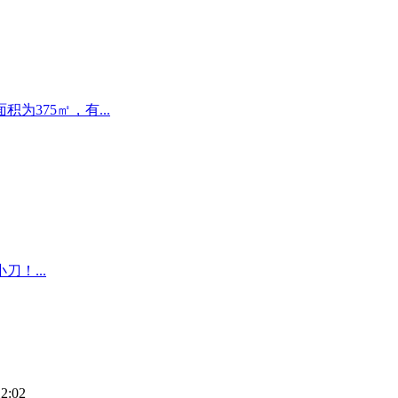
375㎡，有...
！...
2:02