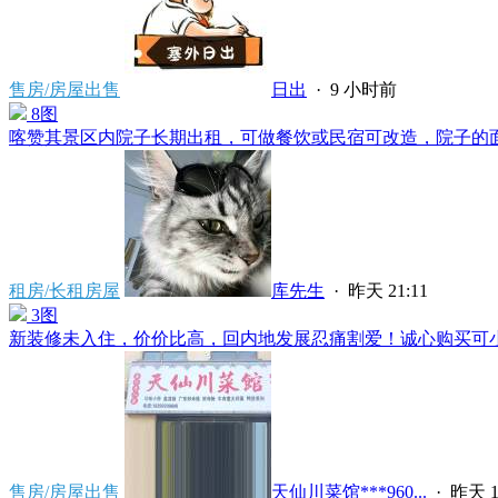
售房/房屋出售
日出
·
9 小时前
8图
喀赞其景区内院子长期出租，可做餐饮或民宿可改造，院子的面积为
租房/长租房屋
库先生
·
昨天 21:11
3图
新装修未入住，价价比高，回内地发展忍痛割爱！诚心购买可小刀
售房/房屋出售
天仙川菜馆***960...
·
昨天 1