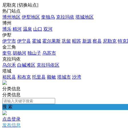
尼勒克
[
切换站点
]
热门站点
博州地区
伊犁地区
奎独乌
克拉玛依
塔城地区
博州
博乐
精河
温泉
山口
双河
伊犁
伊宁市
伊宁县
霍城
霍尔果斯
巩留
昭苏
新源
察县
尼勒克
特克
金三角
奎屯
胡杨河
独山子
乌苏市
克拉玛依
乌尔禾
白碱滩区
克拉玛依区
塔城
裕民县
和布克
托里县
额敏
塔城市
沙湾
分类信息
分类信息
搜 索
点击登录
发布信息