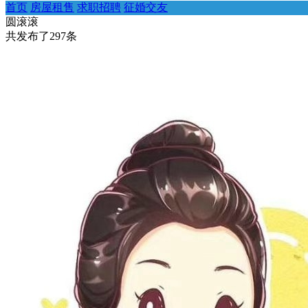
首页
房屋租售
求职招聘
征婚交友
圆滚滚
共发布了
297
条