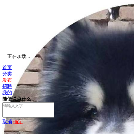
正在加载...
首页
分类
发布
招聘
我的
随便说点什么
取消
确定