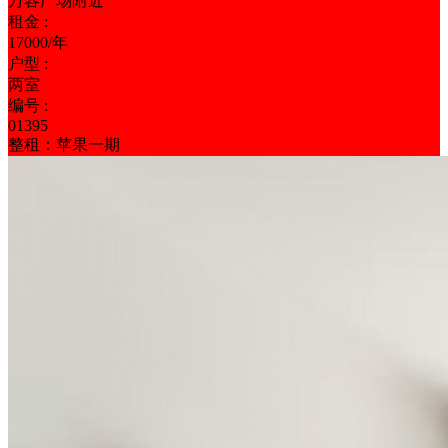
万容广场附近
租金 :
17000/年
户型 :
两室
编号 :
01395
整租：苹果一期