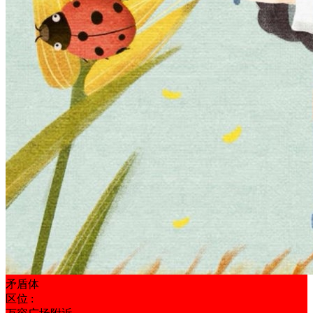
矛盾体
区位 :