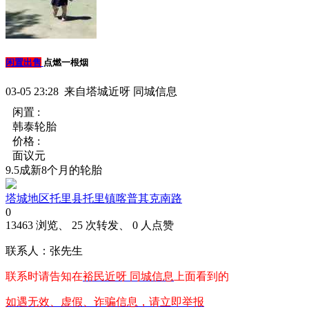
闲置出售
点燃一根烟
03-05 23:28 来自塔城近呀 同城信息
闲置 :
韩泰轮胎
价格 :
面议元
9.5成新8个月的轮胎
塔城地区托里县托里镇喀普其克南路
0
13463 浏览、 25 次转发、 0 人点赞
联系人：张先生
联系时请告知在
裕民近呀 同城信息
上面看到的
如遇无效、虚假、诈骗信息，请立即举报