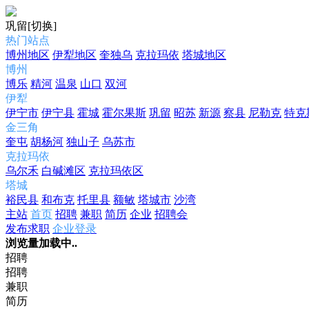
巩留
[切换]
热门站点
博州地区
伊犁地区
奎独乌
克拉玛依
塔城地区
博州
博乐
精河
温泉
山口
双河
伊犁
伊宁市
伊宁县
霍城
霍尔果斯
巩留
昭苏
新源
察县
尼勒克
特克
金三角
奎屯
胡杨河
独山子
乌苏市
克拉玛依
乌尔禾
白碱滩区
克拉玛依区
塔城
裕民县
和布克
托里县
额敏
塔城市
沙湾
主站
首页
招聘
兼职
简历
企业
招聘会
发布求职
企业登录
浏览量加载中..
招聘
招聘
兼职
简历