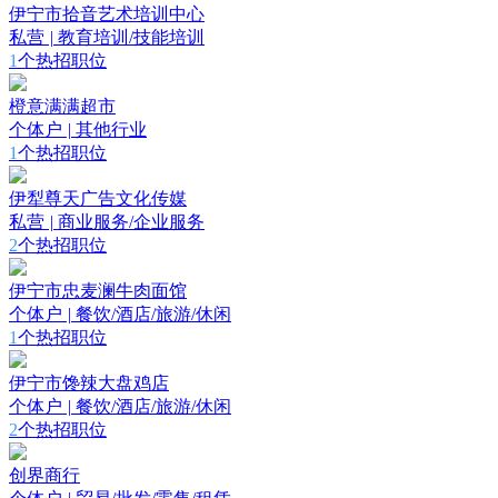
伊宁市拾音艺术培训中心
私营
|
教育培训/技能培训
1
个热招职位
橙意满满超市
个体户
|
其他行业
1
个热招职位
伊犁尊天广告文化传媒
私营
|
商业服务/企业服务
2
个热招职位
伊宁市忠麦澜牛肉面馆
个体户
|
餐饮/酒店/旅游/休闲
1
个热招职位
伊宁市馋辣大盘鸡店
个体户
|
餐饮/酒店/旅游/休闲
2
个热招职位
创界商行