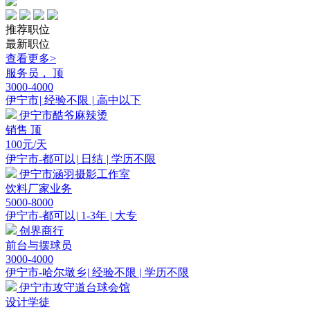
推荐职位
最新职位
查看更多>
服务员，
顶
3000-4000
伊宁市
|
经验不限
|
高中以下
伊宁市酷爷麻辣烫
销售
顶
100
元/天
伊宁市-都可以
|
日结
|
学历不限
伊宁市涵羽摄影工作室
饮料厂家业务
5000-8000
伊宁市-都可以
|
1-3年
|
大专
创界商行
前台与摆球员
3000-4000
伊宁市-哈尔墩乡
|
经验不限
|
学历不限
伊宁市攻守道台球会馆
设计学徒