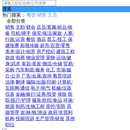
搜索
热门搜索：
餐饮
销售
文员
全部分类
销售
文职
财会
店员/客服/前台/收
银
司机/骑手
保安/保洁/家政
人事/
行政/运营
餐饮
酒店
普工/技工
保
健按摩
影视传媒
超市/百货/零售
美术/设计/创意
房产经纪
建筑工程
旅游
电商
物业管理
宠物
运动/健
身/武术
美容/美发
物流/仓储
贸易/
采购
汽车制造/服务
化工
市场/媒
介/公关
广告/会展/咨询
教育培训
法律
翻译
编辑/出版/印刷
计算机/
互联网/通信
电子/电气
机械/仪器
仪表
金融/银行/证券/投资
保险
医
院/医疗/护理
服装/纺织/食品
环保/
能源
制药/生物工程
质控/安防
高
级管理
农/林/牧/渔业
政府/非营利
机构
技能培训
生产管理/研发
其他
职位