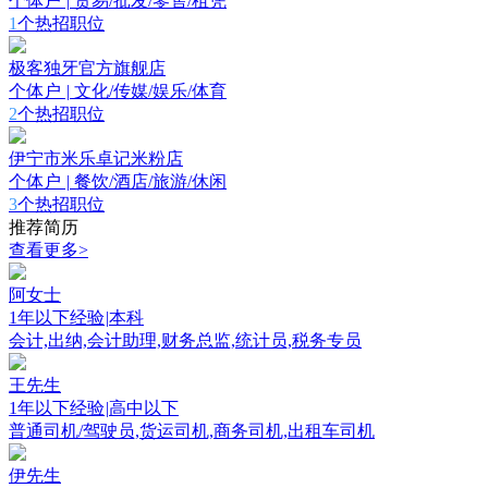
个体户
|
贸易/批发/零售/租凭
1
个热招职位
极客独牙官方旗舰店
个体户
|
文化/传媒/娱乐/体育
2
个热招职位
伊宁市米乐卓记米粉店
个体户
|
餐饮/酒店/旅游/休闲
3
个热招职位
推荐简历
查看更多>
阿女士
1年以下经验
|
本科
会计,出纳,会计助理,财务总监,统计员,税务专员
王先生
1年以下经验
|
高中以下
普通司机/驾驶员,货运司机,商务司机,出租车司机
伊先生